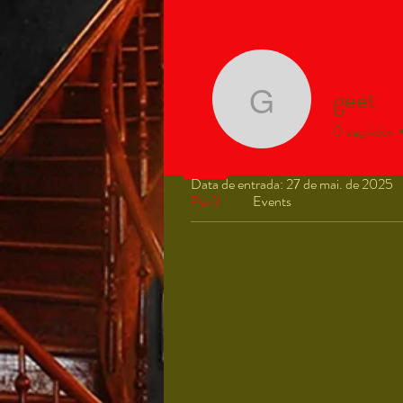
geet
geet
0
seguidor
Perfil
Data de entrada: 27 de mai. de 2025
Perfil
Events