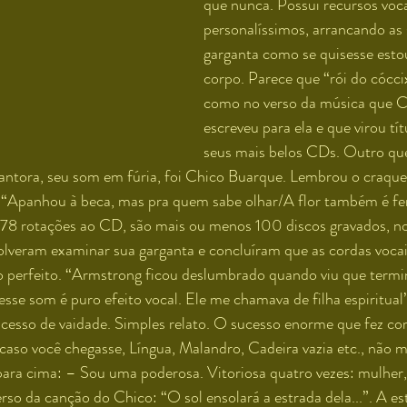
que nunca. Possui recursos voca
personalíssimos, arrancando as 
garganta como se quisesse estou
corpo. Parece que “rói do cócci
como no verso da música que C
escreveu para ela e que virou tí
seus mais belos CDs. Outro q
cantora, seu som em fúria, foi Chico Buarque. Lembrou o craque
“Apanhou à beca, mas pra quem sabe olhar/A flor também é fer
 78 rotações ao CD, são mais ou menos 100 discos gravados, no 
olveram examinar sua garganta e concluíram que as cordas voca
o perfeito. “Armstrong ficou deslumbrado quando viu que termin
sse som é puro efeito vocal. Ele me chamava de filha espiritual”
esso de vaidade. Simples relato. O sucesso enorme que fez c
caso você chegasse, Língua, Malandro, Cadeira vazia etc., não 
 para cima: – Sou uma poderosa. Vitoriosa quatro vezes: mulher, 
erso da canção do Chico: “O sol ensolará a estrada dela...”. A e