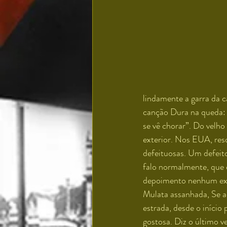
lindamente a garra da 
canção Dura na queda: 
se vê chorar”. Do velho
exterior. Nos EUA, res
defeituosas. Um defeit
falo normalmente, que e
depoimento nenhum exc
Mulata assanhada, Se a
estrada, desde o início
gostosa. Diz o último v