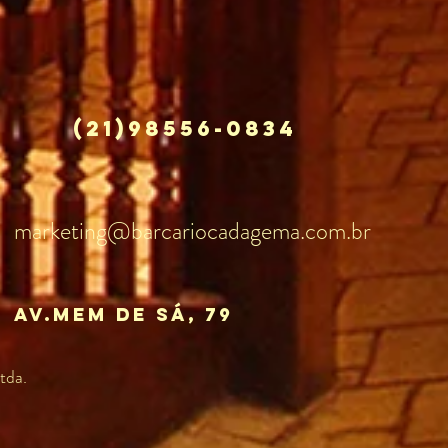
(21)98556-0834
marketing@barcariocadagema.com.br
av.mem de sÁ, 79
tda.