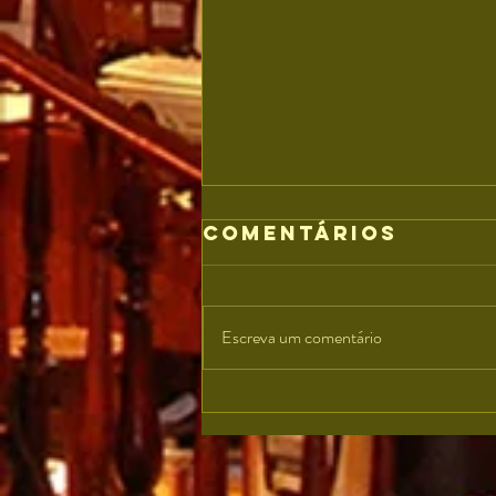
Comentários
Escreva um comentário
Aldir Blanc é
carioca da
gema