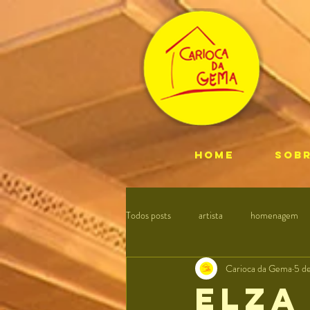
HOME
SOB
Todos posts
artista
homenagem
Carioca da Gema
5 d
Elza