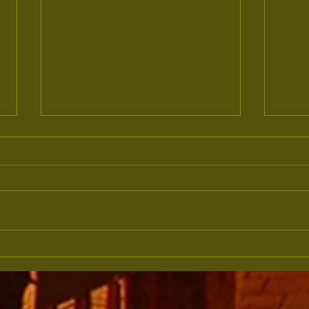
Monsueto é
Mo
Carioca da
ca
Gema
ge