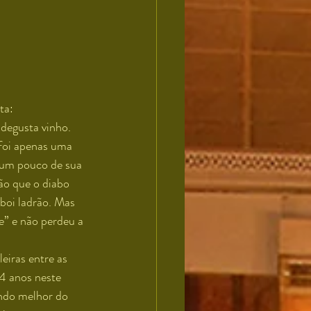
ta: 
degusta vinho. 
foi apenas uma 
 um pouco de sua 
ão que o diabo 
oi ladrão. Mas 
” e não perdeu a 
eiras entre as 
74 anos neste 
ando melhor do 