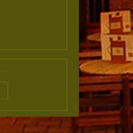
narco é
rioca da
ma