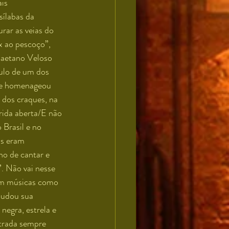
is 
sílabas da 
rar as veias do 
x ao pescoço”, 
aetano Veloso 
tulo de um dos 
ue homenageou 
 dos craques, na 
ida aberta/E não 
Brasil e no 
is eram 
o de cantar e 
. Não vai nesse 
om músicas como 
mudou sua 
negra, estrela e 
strada sempre 