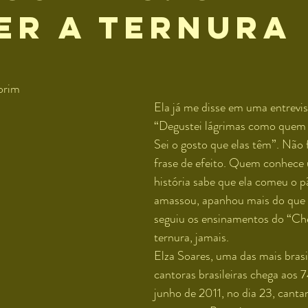
er a ternura
orim
Ela já me disse em uma entrevis
“Degustei lágrimas como quem 
Sei o gosto que elas têm”. Não 
frase de efeito. Quem conhece
história sabe que ela comeu o p
amassou, apanhou mais do que b
seguiu os ensinamentos do “Che
ternura, jamais.
Elza Soares, uma das mais brasil
cantoras brasileiras chega aos 
junho de 2011, no dia 23, cant