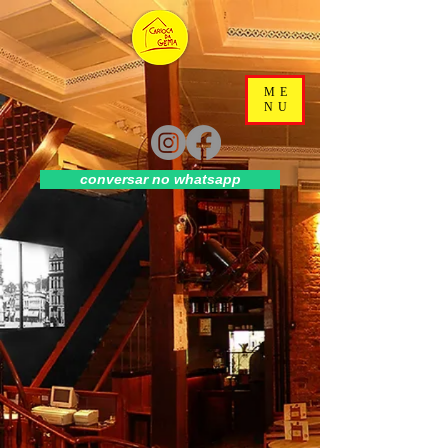
ME
NU
conversar no whatsapp