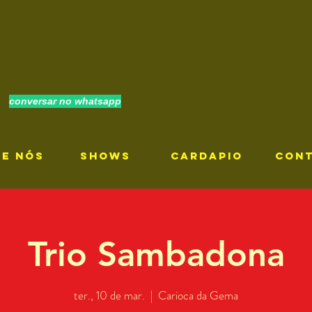
conversar no whatsapp
RE NÓS
SHOWS
CARDAPIO
CON
Trio Sambadona
ter., 10 de mar.
  |  
Carioca da Gema