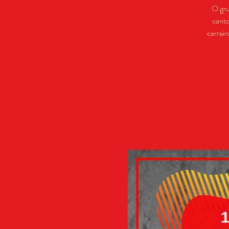
O gru
canto
carrei