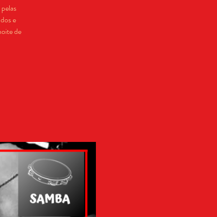
 pelas
ados e
oite de