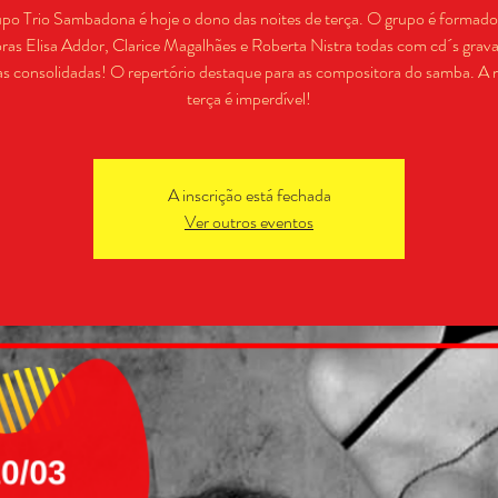
po Trio Sambadona é hoje o dono das noites de terça. O grupo é formado
ras Elisa Addor, Clarice Magalhães e Roberta Nistra todas com cd´s grav
ras consolidadas! O repertório destaque para as compositora do samba. A n
terça é imperdível!
A inscrição está fechada
Ver outros eventos