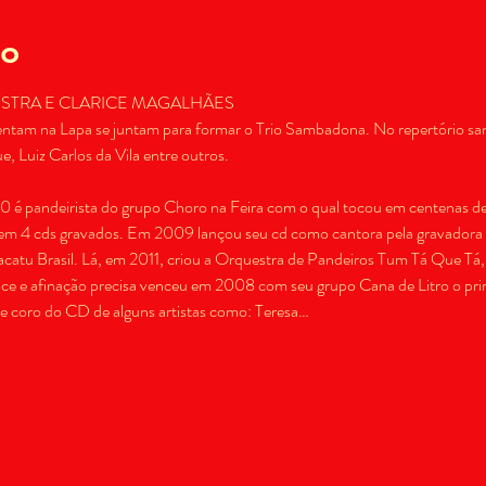
to
STRA E CLARICE MAGALHÃES 

ntam na Lapa se juntam para formar o Trio Sambadona. No repertório sam
é pandeirista do grupo Choro na Feira com o qual tocou em centenas de ba
e tem 4 cds gravados. Em 2009 lançou seu cd como cantora pela gravador
acatu Brasil. Lá, em 2011, criou a Orquestra de Pandeiros Tum Tá Que Tá,
oce e afinação precisa venceu em 2008 com seu grupo Cana de Litro o p
e coro do CD de alguns artistas como: Teresa…