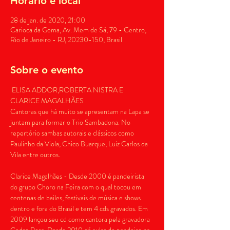
Horário e local
28 de jan. de 2020, 21:00
Carioca da Gema, Av. Mem de Sá, 79 - Centro,
Rio de Janeiro - RJ, 20230-150, Brasil
Sobre o evento
 ELISA ADDOR,ROBERTA NISTRA E 
CLARICE MAGALHÃES 

Cantoras que há muito se apresentam na Lapa se 
juntam para formar o Trio Sambadona. No 
repertório sambas autorais e clássicos como 
Paulinho da Viola, Chico Buarque, Luiz Carlos da 
Clarice Magalhães - Desde 2000 é pandeirista 
do grupo Choro na Feira com o qual tocou em 
centenas de bailes, festivais de música e shows 
dentro e fora do Brasil e tem 4 cds gravados. Em 
2009 lançou seu cd como cantora pela gravadora 