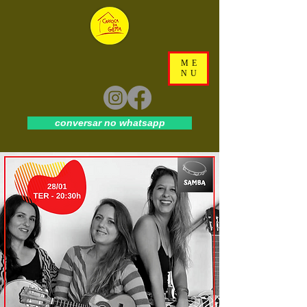
ME
NU
conversar no whatsapp