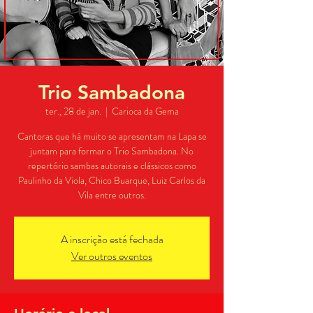
Trio Sambadona
ter., 28 de jan.
  |  
Carioca da Gema
Cantoras que há muito se apresentam na Lapa se
juntam para formar o Trio Sambadona. No
repertório sambas autorais e clássicos como
Paulinho da Viola, Chico Buarque, Luiz Carlos da
Vila entre outros.
A inscrição está fechada
Ver outros eventos