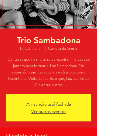
Trio Sambadona
ter., 21 de jan.
  |  
Carioca da Gema
Cantoras que há muito se apresentam na Lapa se
juntam para formar o Trio Sambadona. No
repertório sambas autorais e clássicos como
Paulinho da Viola, Chico Buarque, Luiz Carlos da
Vila entre outros.
A inscrição está fechada
Ver outros eventos