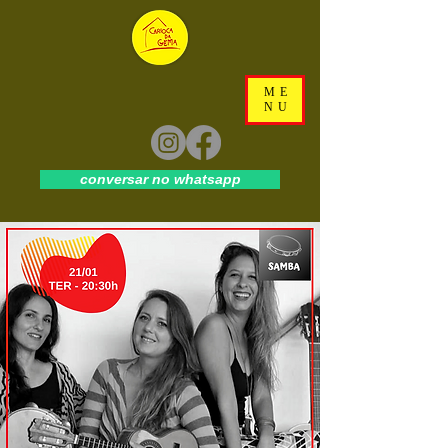
ME
NU
conversar no whatsapp