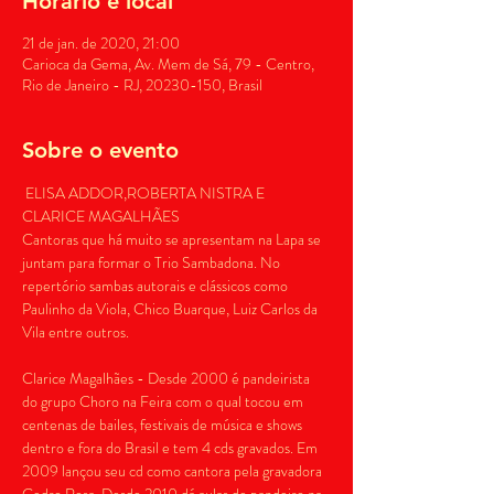
Horário e local
21 de jan. de 2020, 21:00
Carioca da Gema, Av. Mem de Sá, 79 - Centro,
Rio de Janeiro - RJ, 20230-150, Brasil
Sobre o evento
 ELISA ADDOR,ROBERTA NISTRA E 
CLARICE MAGALHÃES 

Cantoras que há muito se apresentam na Lapa se 
juntam para formar o Trio Sambadona. No 
repertório sambas autorais e clássicos como 
Paulinho da Viola, Chico Buarque, Luiz Carlos da 
Clarice Magalhães - Desde 2000 é pandeirista 
do grupo Choro na Feira com o qual tocou em 
centenas de bailes, festivais de música e shows 
dentro e fora do Brasil e tem 4 cds gravados. Em 
2009 lançou seu cd como cantora pela gravadora 