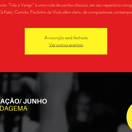
nto "Três a Varejo” é uma roda de samba clássica, em seu repertório comp
 Ketti, Cartola, Paulinho da Viola além claro, de compositores contemp
A inscrição está fechada
Ver outros eventos