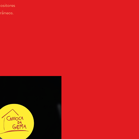
ositores
orâneos.