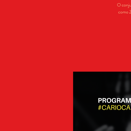
O conju
como Zé