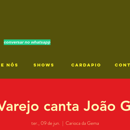
conversar no whatsapp
RE NÓS
SHOWS
CARDAPIO
CON
 Varejo canta João G
ter., 09 de jun.
  |  
Carioca da Gema