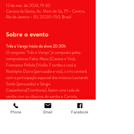
12 de mar. de 2024, 19:30
Carioca da Gema, Av. Mem de Sá, 79 - Centro,
Rio de Janeiro - RJ, 20230-150, Brasil
Sobre o evento
Três a Varejo Inicio do show 20:30h
O conjunto "Três a Varejo”,é composto pelos 
compositores Fabio Mezo (Cavaco e Voz), 
Francesco Pollola (Violão 7 cordas e voz) e 
Rodolpho Dutra (percussão e voz), o trio contará 
com a participação especial dos músicos Leonardo 
Soido (percussão) e Sérgio 
Castanheira(Trombone), fazem uma roda de 
samba com os clássicos do samba e Cartola, 
Geraldo Pereira, Chico Buarque, Noel Rosa, 
Paulinho da Viola, entre outros. É um samba 
Phone
Email
Facebook
como de antigamente! Vale a pena conferir!