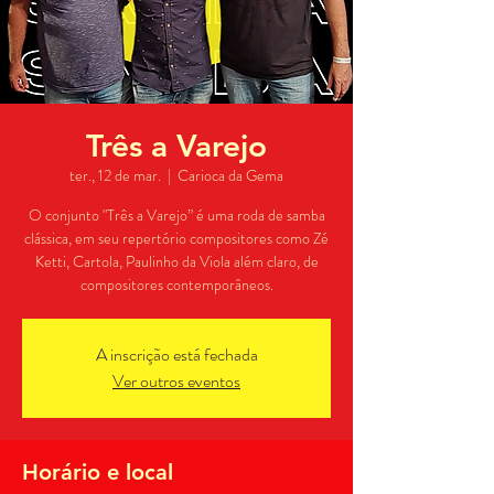
Três a Varejo
ter., 12 de mar.
  |  
Carioca da Gema
O conjunto "Três a Varejo” é uma roda de samba
clássica, em seu repertório compositores como Zé
Ketti, Cartola, Paulinho da Viola além claro, de
compositores contemporâneos.
A inscrição está fechada
Ver outros eventos
Horário e local