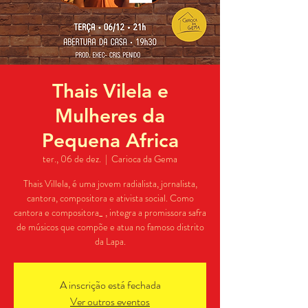
Thais Vilela e
Mulheres da
Pequena Africa
ter., 06 de dez.
  |  
Carioca da Gema
Thais Villela, é uma jovem radialista, jornalista,
cantora, compositora e ativista social. Como
cantora e compositora_ , integra a promissora safra
de músicos que compõe e atua no famoso distrito
da Lapa.
A inscrição está fechada
Ver outros eventos