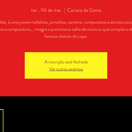
ter., 06 de mai.
  |  
Carioca da Gema
llela, é uma jovem radialista, jornalista, cantora, compositora e ativista soc
ra e compositora_ , integra a promissora safra de músicos que compõe e a
famoso distrito da Lapa.
A inscrição está fechada
Ver outros eventos