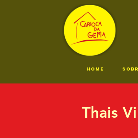
HOME
SOB
Thais V