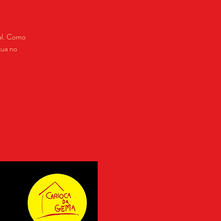
ial. Como
tua no