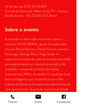
07 de dez. de 2022, 19:30 BRT
Carioca da Gema, Av. Mem de Sá, 79 - Centro,
Rio de Janeiro - RJ, 20230-150, Brasil
Sobre o evento
A amizade e a admiração mútua fez nascer o 
quinteto SONS BRASIL, grupo formado pelos 
músicos Bruno Barreto, Daniel Scisinio, Leandro 
Saramago, Rodrigo Reis e Tiago Souza. A 
experiência musical de cada um trouxe autoridade 
para selecionarem um repertório versátil e de 
qualidade, norteando os estilos da música 
instrumental, MPB e do samba. O resultado é um 
show contagiante que, na parceria com o Bar 
Carioca da Gema, prima pela execução precisa de 
uma apresentação de grande representatividade 
para o palco e o cenário do bairro mais Carioca do 
Rio de Janeiro, a Lapa, alinhado à arranjos, 
Phone
Email
Facebook
batuques e melodias bem representativas da 