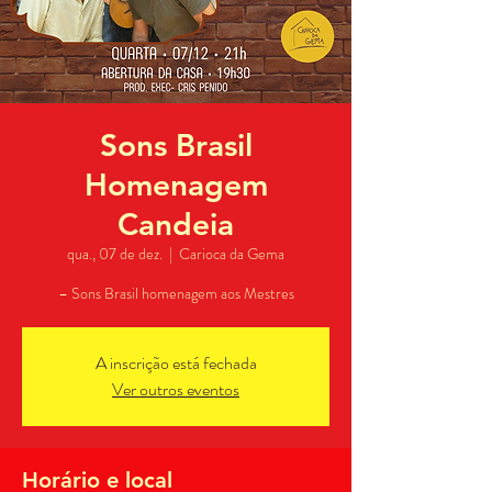
Sons Brasil
Homenagem
Candeia
qua., 07 de dez.
  |  
Carioca da Gema
– Sons Brasil homenagem aos Mestres
A inscrição está fechada
Ver outros eventos
Horário e local