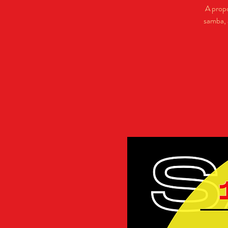
A prop
samba, 