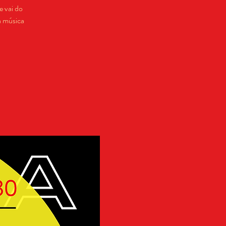
 vai do
a música