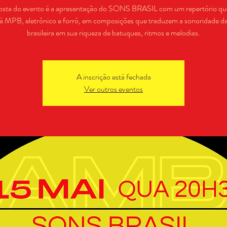
osta do evento é a apresentação do SONS BRASIL com um repertório que
à MPB, eletrônico e forró, em composições que traduzem a sonoridade d
brasileira em sua riqueza de batuques, ritmos e melodias.
A inscrição está fechada
Ver outros eventos