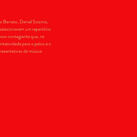
arreto, Daniel Scisinio, 
selecionarem um repertório 
how contagiante que, na 
tatividade para o palco e o 
resentativas da música 