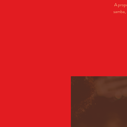
A prop
samba, 