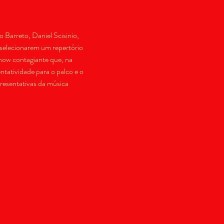
arreto, Daniel Scisinio, 
selecionarem um repertório 
how contagiante que, na 
tatividade para o palco e o 
resentativas da música 