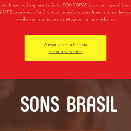
osta do evento é a apresentação do SONS BRASIL com um repertório que
à MPB, eletrônico e forró, em composições que traduzem a sonoridade d
brasileira em sua riqueza de batuques, ritmos e melodias.
A inscrição está fechada
Ver outros eventos