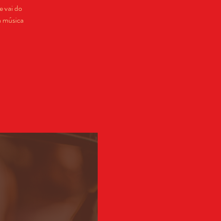
 vai do
a música