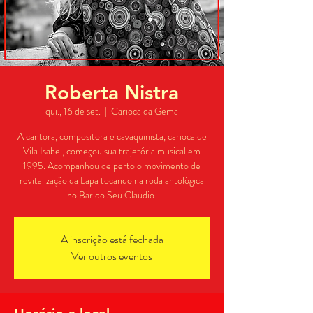
Roberta Nistra
qui., 16 de set.
  |  
Carioca da Gema
A cantora, compositora e cavaquinista, carioca de
Vila Isabel, começou sua trajetória musical em
1995. Acompanhou de perto o movimento de
revitalização da Lapa tocando na roda antológica
no Bar do Seu Claudio.
A inscrição está fechada
Ver outros eventos