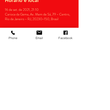
Horário e local
16 de set. de 2021, 21:10
Carioca da Gema, Av. Mem de Sá, 79 - Centro,
Rio de Janeiro - RJ, 20230-150, Brasil
Phone
Email
Facebook
Compartilhe esse evento
Razão Social: thianas eventos Ltda.
CNPJ:
14.022.532
/0001-34
Política de devolução