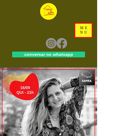
ME
NU
conversar no whatsapp