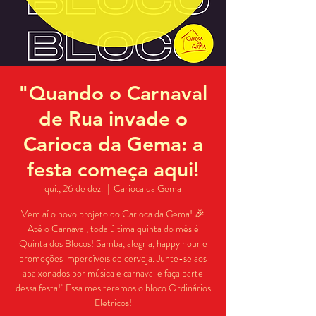
"Quando o Carnaval
de Rua invade o
Carioca da Gema: a
festa começa aqui!
qui., 26 de dez.
  |  
Carioca da Gema
Vem aí o novo projeto do Carioca da Gema! 🎉
Até o Carnaval, toda última quinta do mês é
Quinta dos Blocos! Samba, alegria, happy hour e
promoções imperdíveis de cerveja. Junte-se aos
apaixonados por música e carnaval e faça parte
dessa festa!" Essa mes teremos o bloco Ordinários
Eletricos!