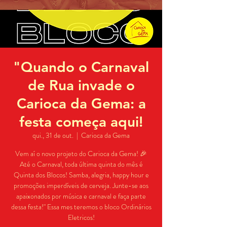
"Quando o Carnaval
de Rua invade o
Carioca da Gema: a
festa começa aqui!
qui., 31 de out.
  |  
Carioca da Gema
Vem aí o novo projeto do Carioca da Gema! 🎉
Até o Carnaval, toda última quinta do mês é
Quinta dos Blocos! Samba, alegria, happy hour e
promoções imperdíveis de cerveja. Junte-se aos
apaixonados por música e carnaval e faça parte
dessa festa!" Essa mes teremos o bloco Ordinários
Eletricos!