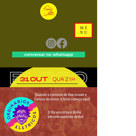
ME
NU
conversar no whatsapp