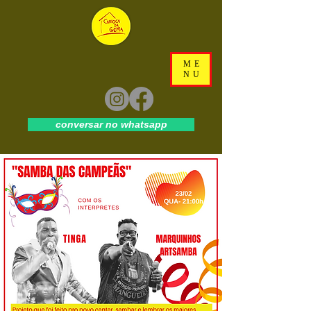
ME
NU
conversar no whatsapp