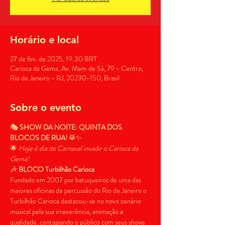
Horário e local
27 de fev. de 2025, 19:30 BRT
Carioca da Gema, Av. Mem de Sá, 79 - Centro,
Rio de Janeiro - RJ, 20230-150, Brasil
Sobre o evento
🎭 
SHOW DA NOITE: QUINTA DOS 
BLOCOS DE RUA!
 🥁✨
🌟 
Hoje é dia de Carnaval invadir o Carioca da 
Gema!
🎶 
BLOCO Turbilhão Carioca
Fundado em 2007 por batuqueiros de uma das 
maiores oficinas de percussão do Rio de Janeiro o 
Turbilhão Carioca destacou-se no novo cenário 
musical pela sua irreverência, animação e 
qualidade, contagiando o público com seus shows 