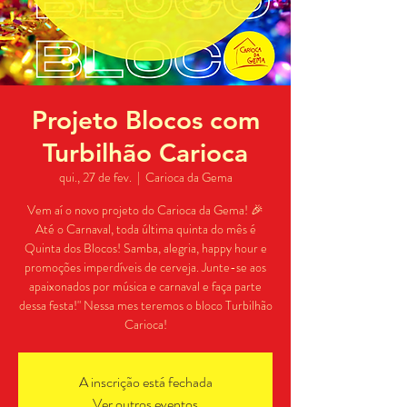
Projeto Blocos com
Turbilhão Carioca
qui., 27 de fev.
  |  
Carioca da Gema
Vem aí o novo projeto do Carioca da Gema! 🎉
Até o Carnaval, toda última quinta do mês é
Quinta dos Blocos! Samba, alegria, happy hour e
promoções imperdíveis de cerveja. Junte-se aos
apaixonados por música e carnaval e faça parte
dessa festa!" Nessa mes teremos o bloco Turbilhão
Carioca!
A inscrição está fechada
Ver outros eventos