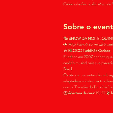
Carioca da Gema, Av. Mem de Sá
Sobre o even
🎭 
SHOW DA NOITE: QUIN
🌟 
Hoje é dia de Carnaval invad
🎶 
BLOCO Turbilhão Carioca
Fundado em 2007 por batuqueiro
cenário musical pela sua irrever
Brasil.
Os ritmos marcantes de cada reg
adaptada aos instrumentos de es
com o "Paradão do Turbilhão", r
🕖 
Abertura da casa:
 19h30🎤 
I