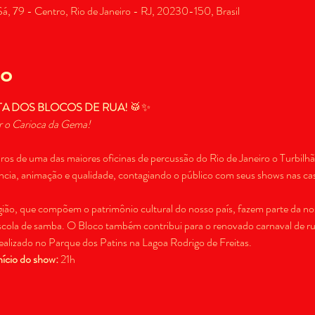
, 79 - Centro, Rio de Janeiro - RJ, 20230-150, Brasil
to
TA DOS BLOCOS DE RUA!
 🥁✨
ir o Carioca da Gema!
s de uma das maiores oficinas de percussão do Rio de Janeiro o Turbilh
ência, animação e qualidade, contagiando o público com seus shows nas casa
ião, que compõem o patrimônio cultural do nosso país, fazem parte da noss
cola de samba. O Bloco também contribui para o renovado carnaval de rua
ealizado no Parque dos Patins na Lagoa Rodrigo de Freitas.
nício do show:
 21h