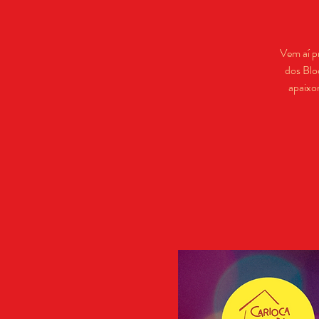
Vem aí p
dos Blo
apaixo