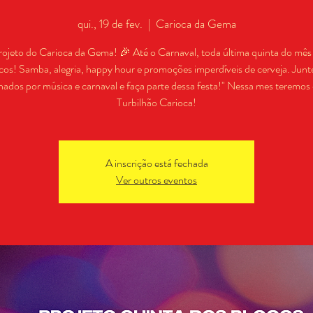
qui., 19 de fev.
  |  
Carioca da Gema
rojeto do Carioca da Gema! 🎉 Até o Carnaval, toda última quinta do mês
cos! Samba, alegria, happy hour e promoções imperdíveis de cerveja. Junt
nados por música e carnaval e faça parte dessa festa!" Nessa mes teremos 
Turbilhão Carioca!
A inscrição está fechada
Ver outros eventos