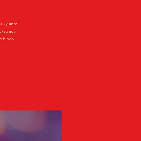
 é Quinta
e-se aos
o bloco