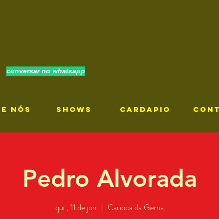
conversar no whatsapp
RE NÓS
SHOWS
CARDAPIO
CON
Pedro Alvorada
qui., 11 de jun.
  |  
Carioca da Gema