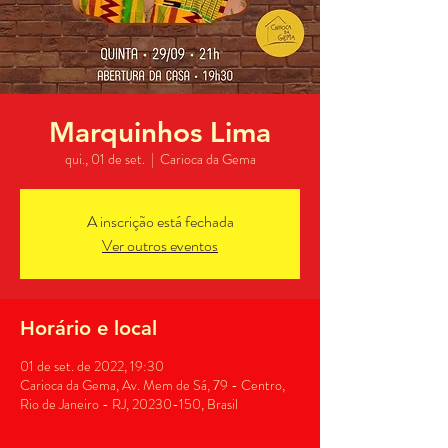
Marquinhos Lima
qui., 01 de set.
  |  
Carioca da Gema
A inscrição está fechada
Ver outros eventos
Horário e local
01 de set. de 2022, 19:30
Carioca da Gema, Av. Mem de Sá, 79 - Centro,
Rio de Janeiro - RJ, 20230-150, Brasil