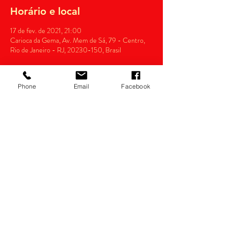
Horário e local
17 de fev. de 2021, 21:00
Carioca da Gema, Av. Mem de Sá, 79 - Centro,
Rio de Janeiro - RJ, 20230-150, Brasil
Phone
Email
Facebook
Compartilhe esse evento
Razão Social: thianas eventos Ltda.
CNPJ:
14.022.532
/0001-34
Política de devolução