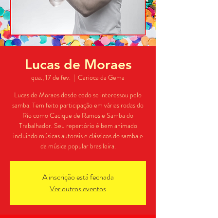
Lucas de Moraes
qua., 17 de fev.
  |  
Carioca da Gema
Lucas de Moraes desde cedo se interessou pelo
samba. Tem feito participação em várias rodas do
Rio como Cacique de Ramos e Samba do
Trabalhador. Seu repertório é bem animado
incluindo músicas autorais e clássicos do samba e
A inscrição está fechada
Ver outros eventos