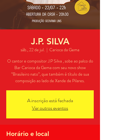
J.P. SILVA
sáb., 22 de jul.
  |  
Carioca da Gema
O cantor e compositor J.P Silva , sobe ao palco do
Bar Carioca da Gema com seu novo show
“Brasileiro nato”, que também é título de sua
composição ao lado de Xande de Pilares.
A inscrição está fechada
Ver outros eventos
Horário e local