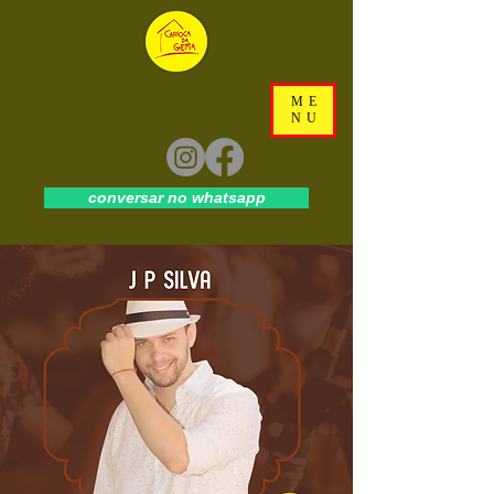
ME
NU
conversar no whatsapp