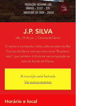
J.P. SILVA
sáb., 23 de jul.
  |  
Carioca da Gema
O cantor e compositor Jotta, sobe ao palco do Bar
Carioca da Gema com seu novo show “Brasileiro
nato”, que também é título de sua composição ao
lado de Xande de Pilares.
A inscrição está fechada
Ver outros eventos
Horário e local