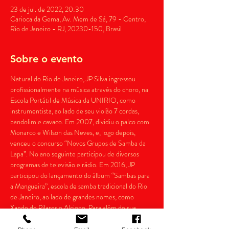
23 de jul. de 2022, 20:30
Carioca da Gema, Av. Mem de Sá, 79 - Centro,
Rio de Janeiro - RJ, 20230-150, Brasil
Sobre o evento
Natural do Rio de Janeiro, JP Silva ingressou 
profissionalmente na música através do choro, na 
Escola Portátil de Música da UNIRIO, como 
instrumentista, ao lado de seu violão 7 cordas, 
bandolim e cavaco. Em 2007, dividiu o palco com 
Monarco e Wilson das Neves, e, logo depois, 
venceu o concurso “Novos Grupos de Samba da 
Lapa”. No ano seguinte participou de diversos 
programas de televisão e rádio. Em 2016, JP 
participou do lançamento do álbum “Sambas para 
a Mangueira”, escola de samba tradicional do Rio 
de Janeiro, ao lado de grandes nomes, como 
Xande de Pilares e Alcione. Para além de sua 
formação musical, o artista ainda é aluno da 