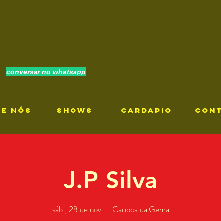
conversar no whatsapp
RE NÓS
SHOWS
CARDAPIO
CON
J.P Silva
sáb., 28 de nov.
  |  
Carioca da Gema