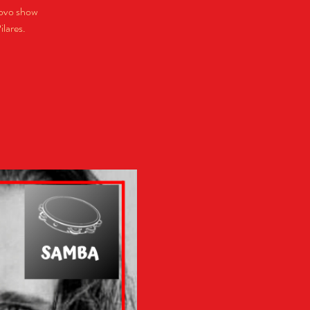
novo show
lares.