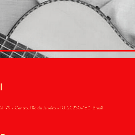
l
, 79 - Centro, Rio de Janeiro - RJ, 20230-150, Brasil
to