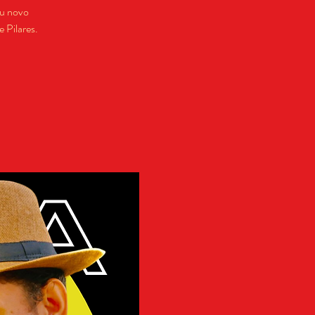
eu novo
 Pilares.