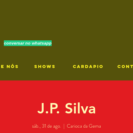
conversar no whatsapp
RE NÓS
SHOWS
CARDAPIO
CON
J.P. Silva
sáb., 31 de ago.
  |  
Carioca da Gema