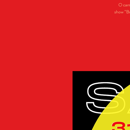
O cant
show “Br