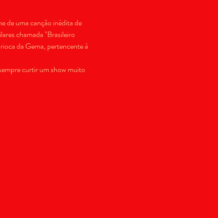
me de uma canção inédita de 
ares chamada "Brasileiro 
arioca da Gema, pertencente à 
i sempre curtir um show muito 