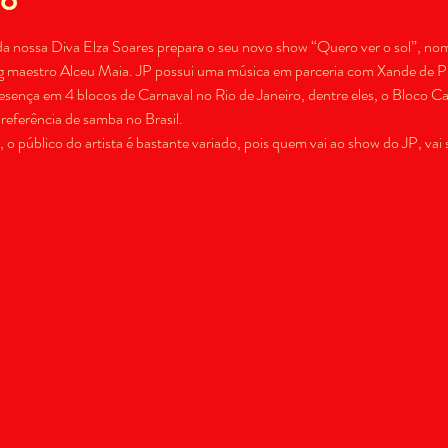
l da nossa Diva Elza Soares prepara o seu novo show “Quero ver o sol”, no
 maestro Alceu Maia. JP possui uma música em parceria com Xande de Pil
esença em 4 blocos de Carnaval no Rio de Janeiro, dentre eles, o Bloco C
eferência de samba no Brasil.
s, o público do artista é bastante variado, pois quem vai ao show do JP, va