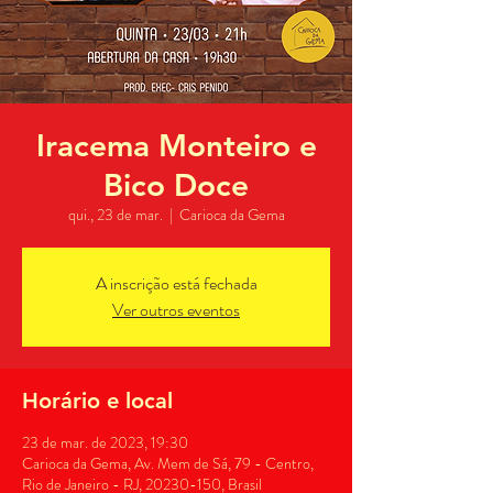
Iracema Monteiro e
Bico Doce
qui., 23 de mar.
  |  
Carioca da Gema
A inscrição está fechada
Ver outros eventos
Horário e local
23 de mar. de 2023, 19:30
Carioca da Gema, Av. Mem de Sá, 79 - Centro,
Rio de Janeiro - RJ, 20230-150, Brasil