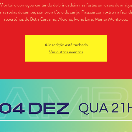
Monteiro começou cantando de brincadeira nas festas em casas de amigo
 nas rodas de samba, sempre a título de canja. Passeia com extrema facilid
repertórios de Beth Carvalho, Alcione, Ivone Lara, Marisa Monte etc.
A inscrição está fechada
Ver outros eventos