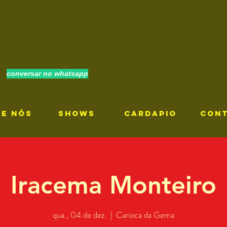
conversar no whatsapp
RE NÓS
SHOWS
CARDAPIO
CON
Iracema Monteiro
qua., 04 de dez.
  |  
Carioca da Gema