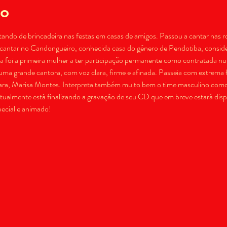
to
do de brincadeira nas festas em casas de amigos. Passou a cantar nas ro
a cantar no Candongueiro, conhecida casa do gênero de Pendotiba, consid
a foi a primeira mulher a ter participação permanente como contratada nu
uma grande cantora, com voz clara, firme e afinada. Passeia com extrema fa
Lara, Marisa Montes. Interpreta também muito bem o time masculino com
tualmente está finalizando a gravação de seu CD que em breve estará dispo
ecial e animado!