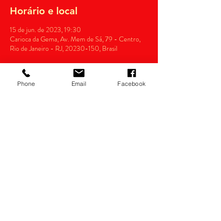
Horário e local
15 de jun. de 2023, 19:30
Carioca da Gema, Av. Mem de Sá, 79 - Centro,
Rio de Janeiro - RJ, 20230-150, Brasil
Phone
Email
Facebook
Compartilhe esse evento
Razão Social: thianas eventos Ltda.
CNPJ:
14.022.532
/0001-34
Política de devolução