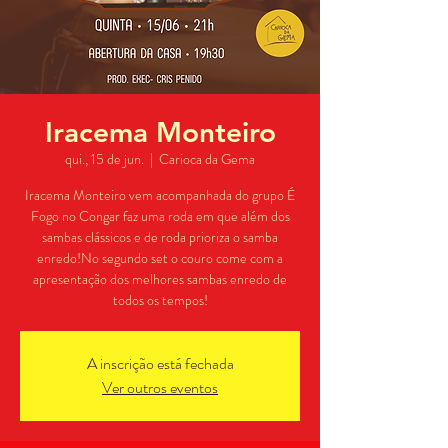
Iracema Monteiro
qui., 15 de jun.
  |  
Carioca da Gema
Iracema Monteiro vem acompanhada do grupo É
Fogo no Congar faz uma roda em que além dos
sambas clássicos e de roda prioriza o samba
enredo!No segundo set o couro come com a
apresentação dos melhores sambas enredo de
todos os tempos!
A inscrição está fechada
Ver outros eventos