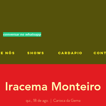
conversar no whatsapp
RE NÓS
SHOWS
CARDAPIO
CON
Iracema Monteiro
qui., 18 de ago.
  |  
Carioca da Gema