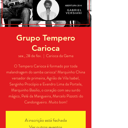
Grupo Tempero
Carioca
sex., 28 de fev.
  |  
Carioca da Gema
O Tempero Carioca é formado por toda
malandragem do samba carioca! Marquinho China
versador de primeira, Agrião de Vila Isabel,
Serginho Procópio e Evandro Lima da Portela,
Marquinho Basilio, o coração com seu surdo
mágico, Pelé da Mangueira, Marcelo Pizzotti do
Candongueiro. Muito bom!
A inscrição está fechada
Ver outros eventos