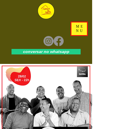
ME
NU
conversar no whatsapp