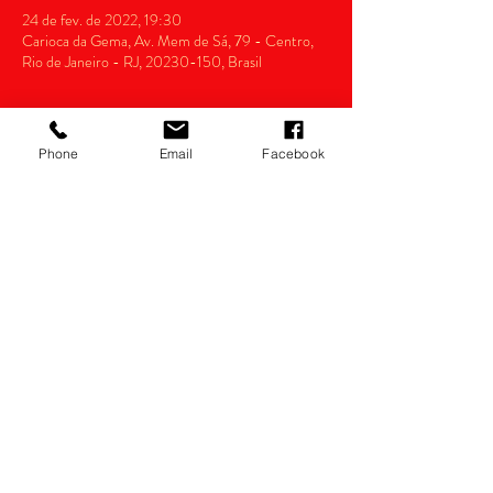
24 de fev. de 2022, 19:30
Carioca da Gema, Av. Mem de Sá, 79 - Centro,
Rio de Janeiro - RJ, 20230-150, Brasil
Phone
Email
Facebook
Compartilhe esse evento
Razão Social: thianas eventos Ltda.
CNPJ:
14.022.532
/0001-34
Política de devolução
(21)98556-0834