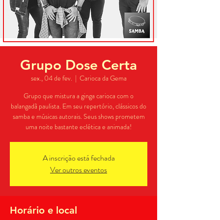
Grupo Dose Certa
sex., 04 de fev.
  |  
Carioca da Gema
Grupo que mistura a ginga carioca com o
balangadã paulista. Em seu repertório, clássicos do
samba e músicas autorais. Seus shows prometem
uma noite bastante eclética e animada!
A inscrição está fechada
Ver outros eventos
Horário e local