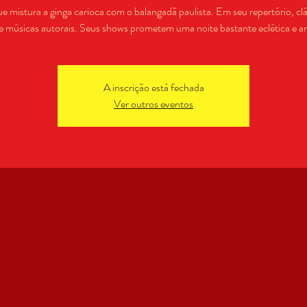
 mistura a ginga carioca com o balangadã paulista. Em seu repertório, cl
 músicas autorais. Seus shows prometem uma noite bastante eclética e 
A inscrição está fechada
Ver outros eventos