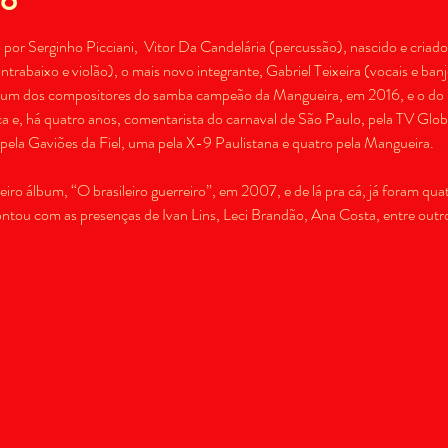
or Serginho Picciani,  Vitor Da Candelária (percussão), nascido e criado
trabaixo e violão), o mais novo integrante, Gabriel Teixeira (vocais e ba
i um dos compositores do samba campeão da Mangueira, em 2016, e o do úl
oca e, há quatro anos, comentarista do carnaval de São Paulo, pela TV Gl
iro álbum, “O brasileiro guerreiro”, em 2007, e de lá pra cá, já foram q
ou com as presenças de Ivan Lins, Leci Brandão, Ana Costa, entre outros