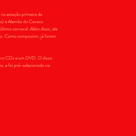
 na estação primeira da 
njo) e Alemão do Cavaco 
timo carnaval. Além disso, ele 
obo. Como compositor, já foram 
uatro CDs e um DVD. O disco 
, e foi pré-selecionado na 