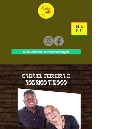
ME
NU
conversar no whatsapp