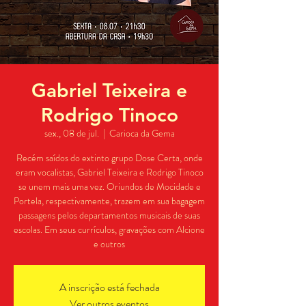
Gabriel Teixeira e
Rodrigo Tinoco
sex., 08 de jul.
  |  
Carioca da Gema
Recém saídos do extinto grupo Dose Certa, onde
eram vocalistas, Gabriel Teixeira e Rodrigo Tinoco
se unem mais uma vez. Oriundos de Mocidade e
Portela, respectivamente, trazem em sua bagagem
passagens pelos departamentos musicais de suas
escolas. Em seus currículos, gravações com Alcione
e outros
A inscrição está fechada
Ver outros eventos