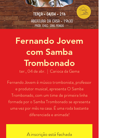
Fernando Jovem
com Samba
Trombonado
ter., 04 de abr.
  |  
Carioca da Gema
Fernando Jovem é músico trombonista, professor
e produtor musical, apresenta O Samba
Trombonado, com um time de primeira linha
formada por o Samba Trombonado se apresenta
uma vez por mês na casa. É uma roda bastante
diferenciada e animada!
A inscrição está fechada