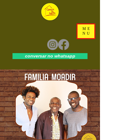
ME
NU
conversar no whatsapp