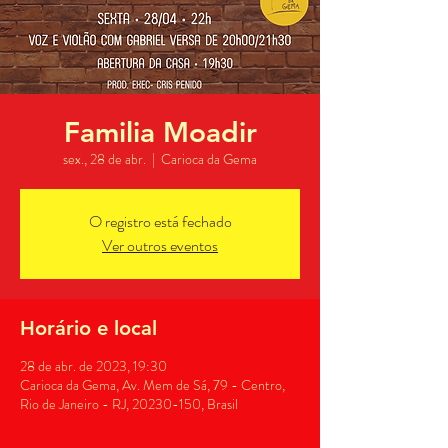
Familia Moadir
sex., 28 de abr.
  |  
Carioca da Gema
O registro está fechado
Ver outros eventos
Horário e local
28 de abr. de 2023, 19:30
Carioca da Gema, Av. Mem de Sá, 79 - Centro,
Rio de Janeiro - RJ, 20230-150, Brasil