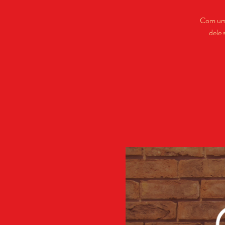
Com um 
dele 