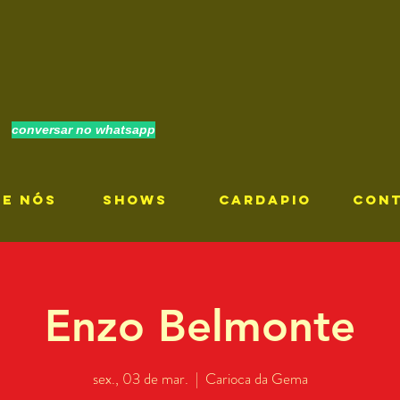
conversar no whatsapp
RE NÓS
SHOWS
CARDAPIO
CON
Enzo Belmonte
sex., 03 de mar.
  |  
Carioca da Gema