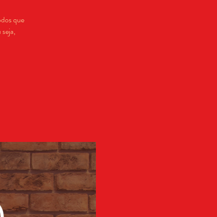
odos que
 seja,