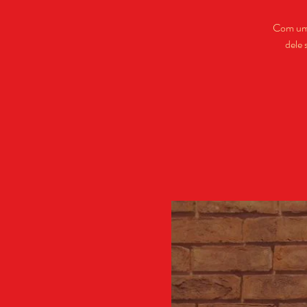
Com um 
dele 