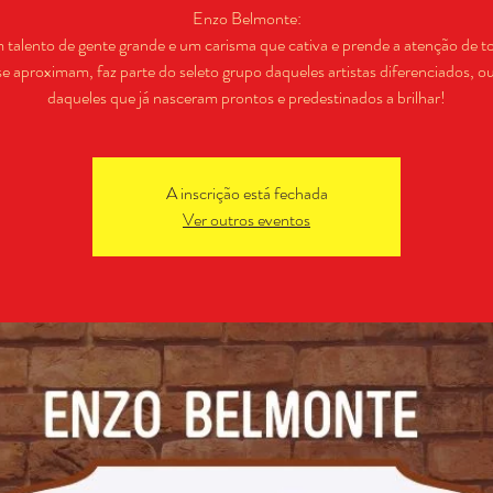
Enzo Belmonte:
talento de gente grande e um carisma que cativa e prende a atenção de t
se aproximam, faz parte do seleto grupo daqueles artistas diferenciados, ou
daqueles que já nasceram prontos e predestinados a brilhar!
A inscrição está fechada
Ver outros eventos