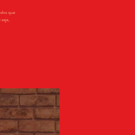
odos que
 seja,