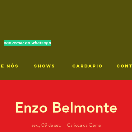
conversar no whatsapp
RE NÓS
SHOWS
CARDAPIO
CON
Enzo Belmonte
sex., 09 de set.
  |  
Carioca da Gema