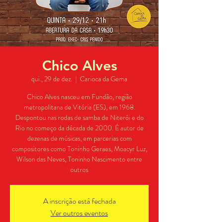
Chico Alves
qui., 29 de dez.
  |  
Carioca da Gema
Chico Alves nasceu em Fundão, região
metropolitana de Vitória (ES), em 1968.
Despontou nas rodas de samba de Niterói e do
Rio no começo da década de 2000. É autor de
dezenas de músicas, em parcerias com
compositores como Toninho Geraes, Moacyr Luz,
Wilson das Neves, Toninho Nascimento entre
outros
A inscrição está fechada
Ver outros eventos