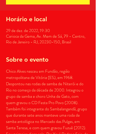
Horário e local
29 de dez. de 2022, 19:30
Carioca da Gema, Av. Mem de Sá, 79 - Centro,
Rio de Janeiro - RJ, 20230-150, Brasil
Sobre o evento
Chico Alves nasceu em Fundão, região 
metropolitana de Vitória (ES), em 1968. 
Despontou nas rodas de samba de Niterói e do 
Rio no começo da década de 2000. Integrou o 
grupo de samba e choro Unha de Gato, com 
quem gravou o CD Festa Pro Povo (2008). 
Também foi integrante do Sambalangandã, grupo 
que durante sete anos manteve uma roda de 
samba antológica no Mercado das Pulgas, em 
Santa Teresa, e com quem gravou Fuzuê (2012). 