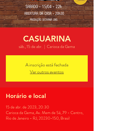
CASUARINA
sáb., 15 de abr.
  |  
Carioca da Gema
A inscrição está fechada
Ver outros eventos
Horário e local
15 de abr. de 2023, 20:30
Carioca da Gema, Av. Mem de Sá, 79 - Centro,
Rio de Janeiro - RJ, 20230-150, Brasil