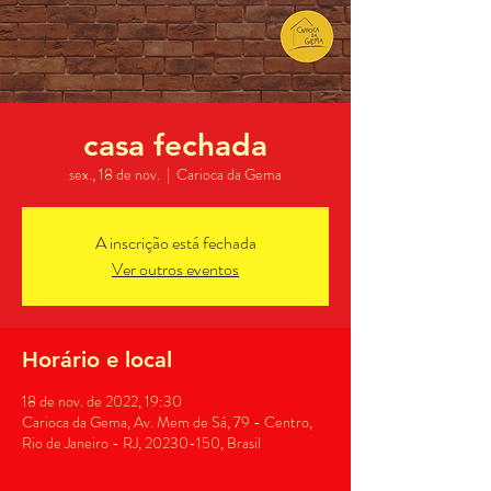
casa fechada
sex., 18 de nov.
  |  
Carioca da Gema
A inscrição está fechada
Ver outros eventos
Horário e local
18 de nov. de 2022, 19:30
Carioca da Gema, Av. Mem de Sá, 79 - Centro,
Rio de Janeiro - RJ, 20230-150, Brasil