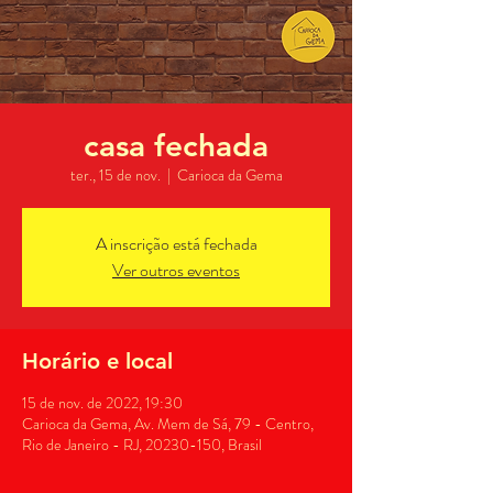
casa fechada
ter., 15 de nov.
  |  
Carioca da Gema
A inscrição está fechada
Ver outros eventos
Horário e local
15 de nov. de 2022, 19:30
Carioca da Gema, Av. Mem de Sá, 79 - Centro,
Rio de Janeiro - RJ, 20230-150, Brasil