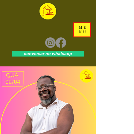
ME
NU
conversar no whatsapp