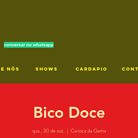
conversar no whatsapp
RE NÓS
SHOWS
CARDAPIO
CON
Bico Doce
qua., 30 de out.
  |  
Carioca da Gema