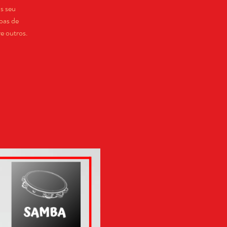
s seu
bas de
e outros.