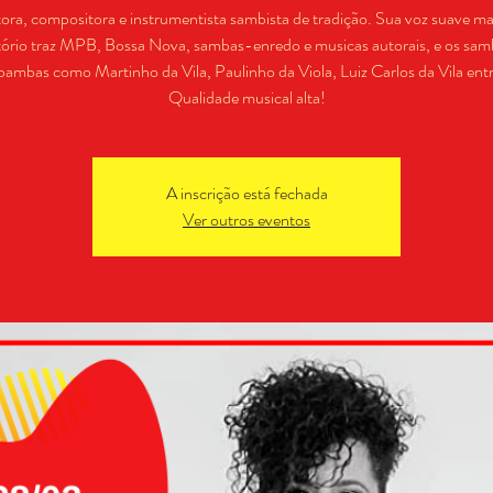
ora, compositora e instrumentista sambista de tradição. Sua voz suave ma
tório traz MPB, Bossa Nova, sambas-enredo e musicas autorais, e os sam
bambas como Martinho da Vila, Paulinho da Viola, Luiz Carlos da Vila entr
Qualidade musical alta!
A inscrição está fechada
Ver outros eventos