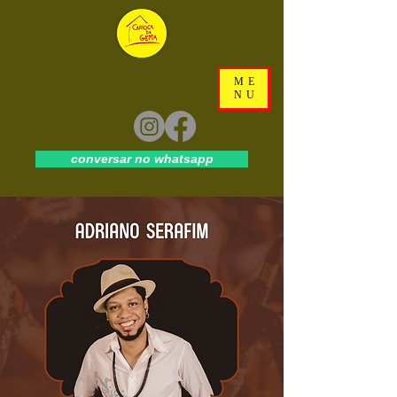
ME
NU
conversar no whatsapp