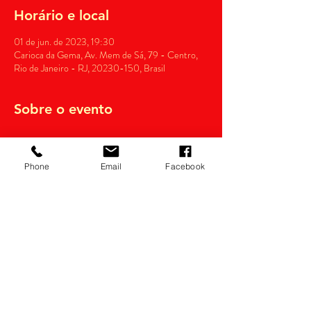
Horário e local
01 de jun. de 2023, 19:30
Carioca da Gema, Av. Mem de Sá, 79 - Centro,
Rio de Janeiro - RJ, 20230-150, Brasil
Sobre o evento
Phone
Email
Facebook
Compartilhe esse evento