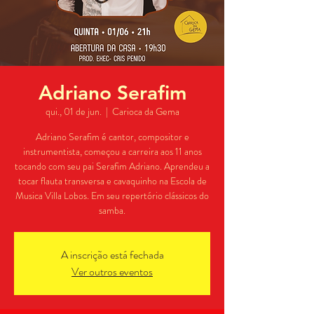
Adriano Serafim
qui., 01 de jun.
  |  
Carioca da Gema
Adriano Serafim é cantor, compositor e
instrumentista, começou a carreira aos 11 anos
tocando com seu pai Serafim Adriano. Aprendeu a
tocar flauta transversa e cavaquinho na Escola de
Musica Villa Lobos. Em seu repertório clássicos do
samba.
A inscrição está fechada
Ver outros eventos