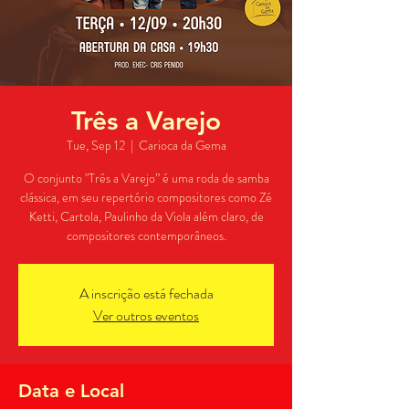
Três a Varejo
Tue, Sep 12
  |  
Carioca da Gema
O conjunto "Três a Varejo” é uma roda de samba
clássica, em seu repertório compositores como Zé
Ketti, Cartola, Paulinho da Viola além claro, de
compositores contemporâneos.
A inscrição está fechada
Ver outros eventos
Data e Local