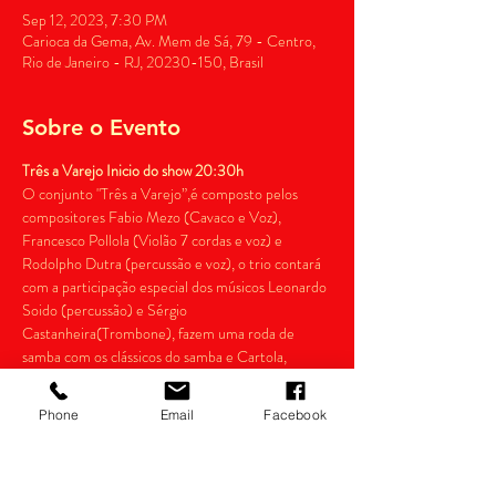
Sep 12, 2023, 7:30 PM
Carioca da Gema, Av. Mem de Sá, 79 - Centro,
Rio de Janeiro - RJ, 20230-150, Brasil
Sobre o Evento
Três a Varejo Inicio do show 20:30h
O conjunto "Três a Varejo”,é composto pelos 
compositores Fabio Mezo (Cavaco e Voz), 
Francesco Pollola (Violão 7 cordas e voz) e 
Rodolpho Dutra (percussão e voz), o trio contará 
com a participação especial dos músicos Leonardo 
Soido (percussão) e Sérgio 
Castanheira(Trombone), fazem uma roda de 
samba com os clássicos do samba e Cartola, 
Geraldo Pereira, Chico Buarque, Noel Rosa, 
Paulinho da Viola, entre outros. É um samba 
Phone
Email
Facebook
como de antigamente! Vale a pena conferir!