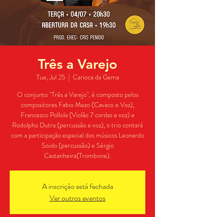
Três a Varejo
Tue, Jul 25
  |  
Carioca da Gema
O conjunto "Três a Varejo", é composto pelos
compositores Fabio Mezo (Cavaco e Voz),
Francesco Pollola (Violão 7 cordas e voz) e
Rodolpho Dutra (percussão e voz), o trio contará
com a participação especial dos músicos Leonardo
Soido (percussão) e Sérgio
Castanheira(Trombone).
A inscrição está fechada
Ver outros eventos