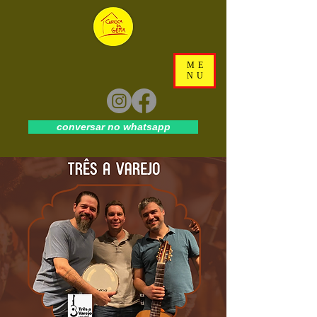
ME
NU
conversar no whatsapp