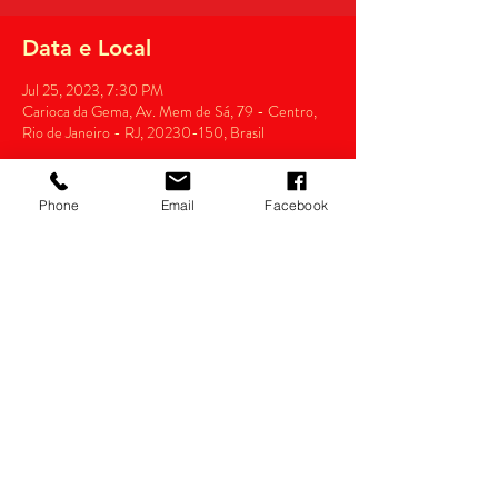
Data e Local
Jul 25, 2023, 7:30 PM
Carioca da Gema, Av. Mem de Sá, 79 - Centro,
Rio de Janeiro - RJ, 20230-150, Brasil
Phone
Email
Facebook
Compartilhe
Razão Social: thianas eventos Ltda.
CNPJ:
14.022.532
/0001-34
Política de devolução