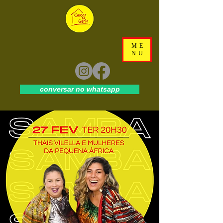
ME
NU
conversar no whatsapp